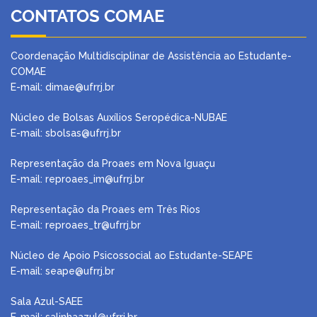
CONTATOS COMAE
Coordenação Multidisciplinar de Assistência ao Estudante-
COMAE
E-mail: dimae@ufrrj.br
Núcleo de Bolsas Auxílios Seropédica-NUBAE
E-mail:
sbolsas@ufrrj.br
Representação da Proaes em Nova Iguaçu
E-mail:
reproaes_im@ufrrj.br
Representação da Proaes em Três Rios
E-mail:
reproaes_tr@ufrrj.br
Núcleo de Apoio Psicossocial ao Estudante-SEAPE
E-mail: seape@ufrrj.br
Sala Azul-SAEE
E-mail: salinhaazul@ufrrj.br