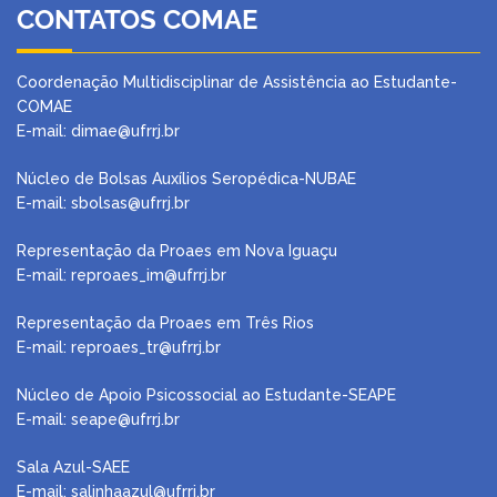
CONTATOS COMAE
Coordenação Multidisciplinar de Assistência ao Estudante-
COMAE
E-mail: dimae@ufrrj.br
Núcleo de Bolsas Auxílios Seropédica-NUBAE
E-mail:
sbolsas@ufrrj.br
Representação da Proaes em Nova Iguaçu
E-mail:
reproaes_im@ufrrj.br
Representação da Proaes em Três Rios
E-mail:
reproaes_tr@ufrrj.br
Núcleo de Apoio Psicossocial ao Estudante-SEAPE
E-mail: seape@ufrrj.br
Sala Azul-SAEE
E-mail: salinhaazul@ufrrj.br