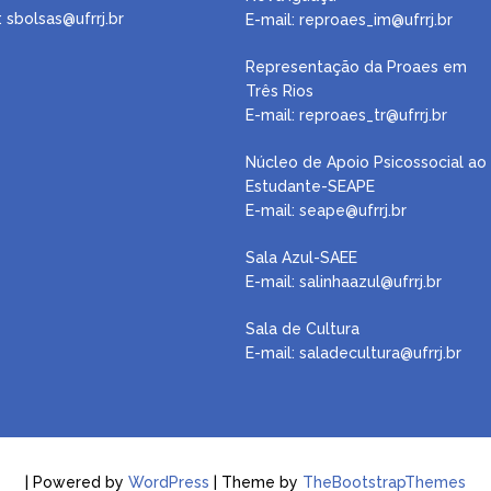
: sbolsas@ufrrj.br
E-mail:
reproaes_im@ufrrj.br
Representação da Proaes em
Três Rios
E-mail:
reproaes_tr@ufrrj.br
Núcleo de Apoio Psicossocial ao
Estudante-SEAPE
E-mail: seape@ufrrj.br
Sala Azul-SAEE
E-mail: salinhaazul@ufrrj.br
Sala de Cultura
E-mail: saladecultura@ufrrj.br
| Powered by
WordPress
| Theme by
TheBootstrapThemes