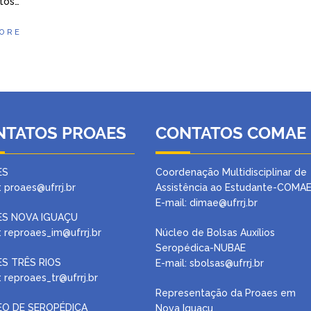
tos…
ORE
NTATOS PROAES
CONTATOS COMAE
ES
Coordenação Multidisciplinar de
: proaes@ufrrj.br
Assistência ao Estudante-COMA
E-mail: dimae@ufrrj.br
S NOVA IGUAÇU
: reproaes_im@ufrrj.br
Núcleo de Bolsas Auxílios
Seropédica-NUBAE
S TRÊS RIOS
E-mail:
sbolsas@ufrrj.br
: reproaes_tr@ufrrj.br
Representação da Proaes em
O DE SEROPÉDICA
Nova Iguaçu