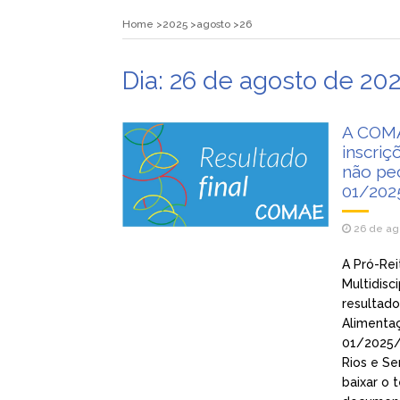
Home
2025
agosto
26
Dia:
26 de agosto de 20
A COMA
inscriç
não pec
01/20
26 de ag
A Pró-Rei
Multidisc
resultado
Alimentaç
01/2025/
Rios e Se
baixar o