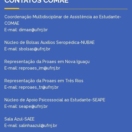
CONTATOS COMAE
Coordenação Multidisciplinar de Assistência ao Estudante-
COMAE
E-mail: dimae@ufrrj.br
Núcleo de Bolsas Auxílios Seropédica-NUBAE
E-mail:
sbolsas@ufrrj.br
Representação da Proaes em Nova Iguaçu
E-mail:
reproaes_im@ufrrj.br
Representação da Proaes em Três Rios
E-mail:
reproaes_tr@ufrrj.br
Núcleo de Apoio Psicossocial ao Estudante-SEAPE
E-mail: seape@ufrrj.br
Sala Azul-SAEE
E-mail: salinhaazul@ufrrj.br