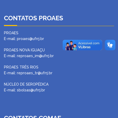
CONTATOS PROAES
PROAES
E-mail: proaes@ufrrj.br
PROAES NOVA IGUAÇU
E-mail: reproaes_im@ufrrj.br
PROAES TRÊS RIOS
E-mail: reproaes_tr@ufrrj.br
NÚCLEO DE SEROPÉDICA
E-mail: sbolsas@ufrrj.br