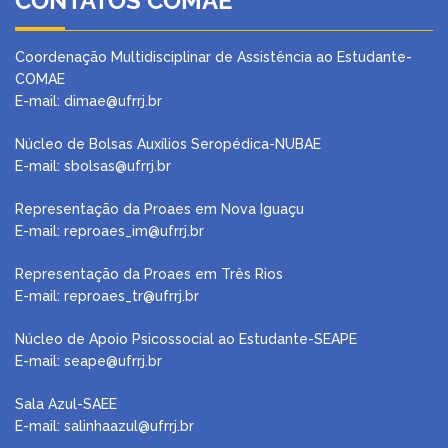
CONTATOS COMAE
Coordenação Multidisciplinar de Assistência ao Estudante-
COMAE
E-mail: dimae@ufrrj.br
Núcleo de Bolsas Auxílios Seropédica-NUBAE
E-mail:
sbolsas@ufrrj.br
Representação da Proaes em Nova Iguaçu
E-mail:
reproaes_im@ufrrj.br
Representação da Proaes em Três Rios
E-mail:
reproaes_tr@ufrrj.br
Núcleo de Apoio Psicossocial ao Estudante-SEAPE
E-mail: seape@ufrrj.br
Sala Azul-SAEE
E-mail: salinhaazul@ufrrj.br